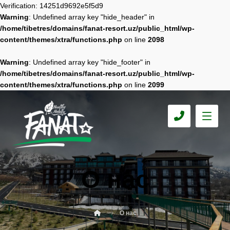
Verification: 14251d9692e5f5d9
Warning
: Undefined array key "hide_header" in
/home/tibetres/domains/fanat-resort.uz/public_html/wp-
content/themes/xtra/functions.php
on line
2098
Warning
: Undefined array key "hide_footer" in
/home/tibetres/domains/fanat-resort.uz/public_html/wp-
content/themes/xtra/functions.php
on line
2099
О нас
О нас