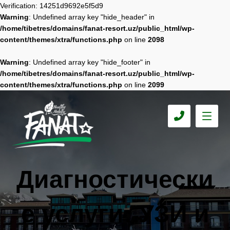
Verification: 14251d9692e5f5d9
Warning
: Undefined array key "hide_header" in
/home/tibetres/domains/fanat-resort.uz/public_html/wp-
content/themes/xtra/functions.php
on line
2098
Warning
: Undefined array key "hide_footer" in
/home/tibetres/domains/fanat-resort.uz/public_html/wp-
content/themes/xtra/functions.php
on line
2099
Диагностически
е услуги: УЗИ и