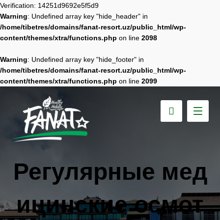
Verification: 14251d9692e5f5d9
Warning
: Undefined array key "hide_header" in
/home/tibetres/domains/fanat-resort.uz/public_html/wp-
content/themes/xtra/functions.php
on line
2098
Warning
: Undefined array key "hide_footer" in
/home/tibetres/domains/fanat-resort.uz/public_html/wp-
content/themes/xtra/functions.php
on line
2099
Регулярные мед
ицинские осмот